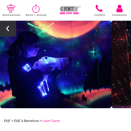
Destinations
Devis 1 minute
Contact
Connexion
EVJF
>
EVJF à Barcelone
>
Laser Game