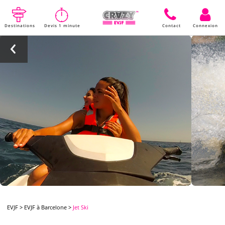
Destinations
Devis 1 minute
Contact
Connexion
EVJF
>
EVJF à Barcelone
>
Jet Ski