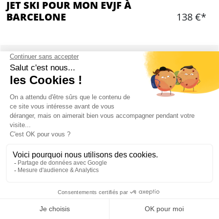
JET SKI POUR MON EVJF À
BARCELONE
138 €*
Ajouter
CONTENU
Location Jet Ski
2 personnes par Jet Ski - 20 minutes de conduite
par personne
L'équipement de sécurité
Séance d'information sur la navigation
Un instructeur certifié
L'activité a lieu à Badalone ou à Barcelone
Mon EVJF à Barcelone