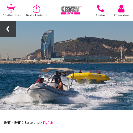
Destinations
Devis 1 minute
Contact
Connexion
EVJF
>
EVJF à Barcelone
>
Flyfish