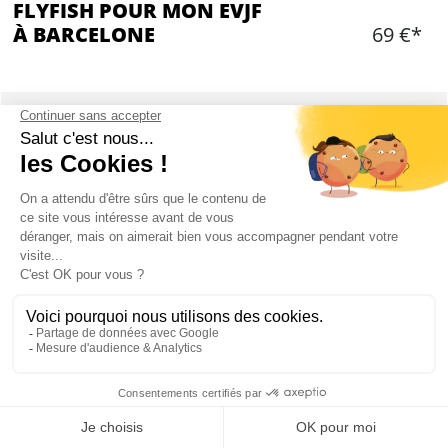
FLYFISH POUR MON EVJF
À BARCELONE
69 €*
Ajouter
CONTENU
Equipement nécessaire fourni
Personnel
Assurances incluses
Maximum 6 personnes
FLYFISH À BARCELONE : PRÉSENTATION
Mon EVJF à Barcelone