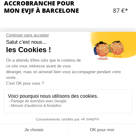
ACCROBRANCHE POUR
MON EVJF À BARCELONE
87 €*
Ajouter
CONTENU
L'entrée au centre d'accrobranche
Tout l'équipement nécessaire fourni
Un instructeur local pour vous expliquer les
règles de sécurité
Il est possible d'ajouter le transfert A/R en
minibus si vous n'avez pas de moyen de
transport sur place (en supplément sur
demande)
Mon EVJF à Barcelone
Localisation
: L'accrobranche se situe à environ