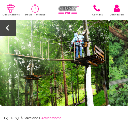
Destinations
Devis 1 minute
Contact
Connexion
EVJF
>
EVJF à Barcelone
>
Accrobranche