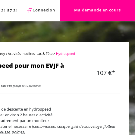
Connexion
Ma demande en cours
 21 57 31
cy : Activités Insolites, Lac & Fête
>
Hydrospeed
eed pour mon EVJF à
107 €*
a base d'un groupe de 10 personnes
 de descente en hydrospeed
e : environ 2 heures d'activité
cadrement par un moniteur
atériel nécessaire
(combinaison, casque, gilet de sauvetage, flotteur
ousse, palmes)