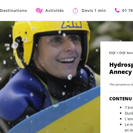
Destinations
Activités
Devis 1 min
01 76
EVJF
>
EVJF Anne
Hydrosp
Annecy
*Par personne sur l
CONTENU
7 km
Duré
L'en
Le m
en m