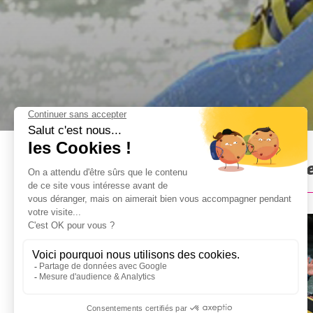
Hydrospeed à Annecy : Prés