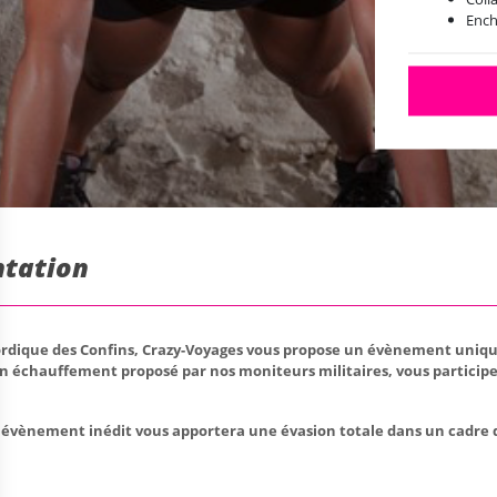
Ench
comb
8 pa
Hora
Pens
chau
ntation
nordique des Confins, Crazy-Voyages vous propose un évènement unique
n échauffement proposé par nos moniteurs militaires, vous participe
cet évènement inédit vous apportera une évasion totale dans un cadre 