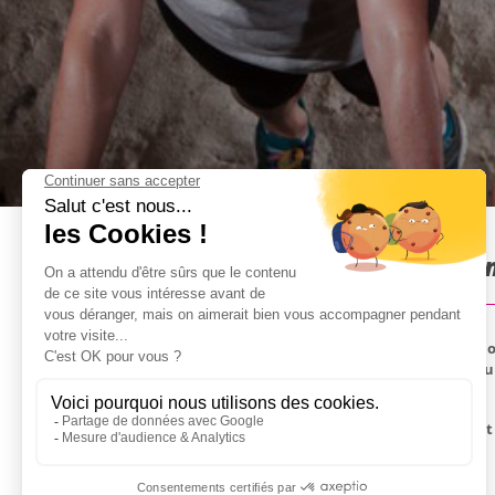
Boot camp à Annecy : Prése
Au coeur de la station de la Clusaz sur le secteur 
physique, malice et raisonnement logique. Après u
capacités d’adaptation seront mises à l’épreuve.
Un esprit Boot camp: basé sur l’esprit militaire, 
Activité disponible toute l'année.