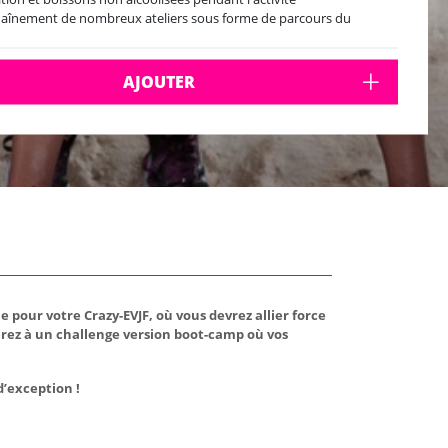
aînement de nombreux ateliers sous forme de parcours du
attant/Service militaire:
Echauffement militaire
Casse tête humain
AJOUTER
Tir de précision à la sarbacane ou à la carabine laser
Parcours en aveugle
Construction de brancard
Parcours du combattant
rticipants minimum
rie de début de l'activité: 10h / 13h / 16h
ez à prévoir : Une tenue de rechange, une paire de vieilles
ssures, une paire de chaussures de rechange
 pour votre Crazy-EVJF, où vous devrez allier force
rez à un challenge version boot-camp où vos
d’exception !