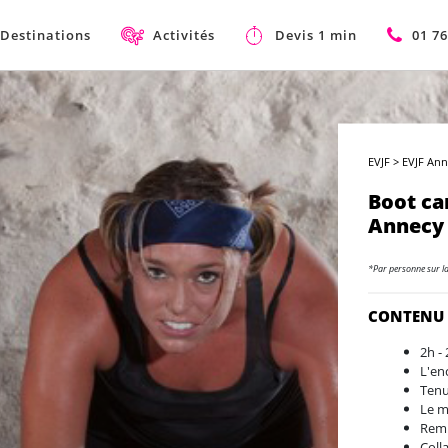
Destinations
Activités
Devis 1 min
01 76
EVJF
>
EVJF Anne
Boot ca
Annecy
*Par personne sur l
CONTENU
2h -
L'en
Tenue
Le m
Remis
Coll