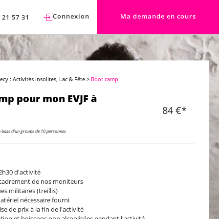
Connexion
Ma demande en cours
 21 57 31
cy : Activités Insolites, Lac & Fête
>
Boot camp
mp pour mon EVJF à
84 €*
a base d'un groupe de 10 personnes
 2h30 d'activité
cadrement de nos moniteurs
s militaires (treillis)
atériel nécessaire fourni
e de prix à la fin de l'activité
ation et boissons non alcoolisées pendant l'activité