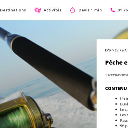
Destinations
Activités
Devis 1 min
01 76
EVJF
>
EVJF à Al
Pêche 
*Par personne sur l
CONTENU
Un b
Duré
Le c
Les 
Pass
5€ p