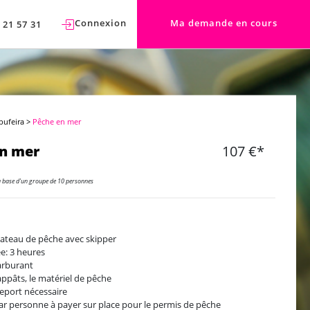
Connexion
Ma demande en cours
 21 57 31
bufeira
>
Pêche en mer
en mer
107 €*
a base d'un groupe de 10 personnes
ateau de pêche avec skipper
e: 3 heures
arburant
appâts, le matériel de pêche
eport nécessaire
ar personne à payer sur place pour le permis de pêche