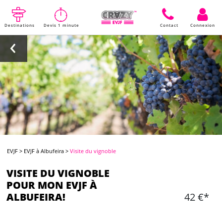
Destinations
Devis 1 minute
Contact
Connexion
EVJF
>
EVJF à Albufeira
>
Visite du vignoble
VISITE DU VIGNOBLE
POUR MON EVJF À
ALBUFEIRA!
42 €*