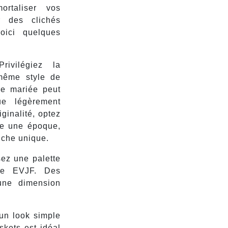
ortaliser vos
r des clichés
oici quelques
ivilégiez la
même style de
re mariée peut
ue légèrement
iginalité, optez
me une époque,
uche unique.
sez une palette
me EVJF. Des
 une dimension
un look simple
skets est idéal