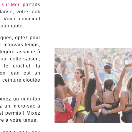
-sur-Mer
, parfaits
danse, votre look
. Voici comment
noubliable.
iques, optez pour
de mauvais temps,
légère associé à
Pour cette saison,
 le crochet, la
 en jean est un
 ceinture cloutée
binez un mini-top
ez un micro-sac à
st permis ! Mixez
e à votre tenue.
: optez pour des