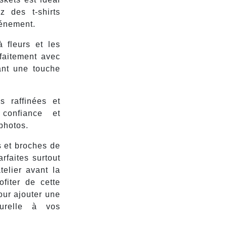
z des t-shirts
vénement.
 fleurs et les
faitement avec
ant une touche
s raffinées et
 confiance et
 photos.
 et broches de
rfaites surtout
telier avant la
fiter de cette
our ajouter une
turelle à vos