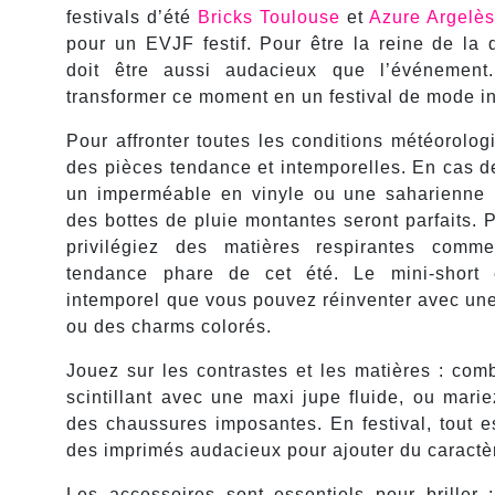
festivals d’été
Bricks Toulouse
et
Azure Argelès
pour un EVJF festif. Pour être la reine de la 
doit être aussi audacieux que l’événement
transformer ce moment en un festival de mode i
Pour affronter toutes les conditions météorolog
des pièces tendance et intemporelles. En cas 
un imperméable en vinyle ou une saharienne 
des bottes de pluie montantes seront parfaits. 
privilégiez des matières respirantes comme
tendance phare de cet été. Le mini-short
intemporel que vous pouvez réinventer avec une
ou des charms colorés.
Jouez sur les contrastes et les matières : com
scintillant avec une maxi jupe fluide, ou mari
des chaussures imposantes. En festival, tout e
des imprimés audacieux pour ajouter du caractèr
Les accessoires sont essentiels pour briller 