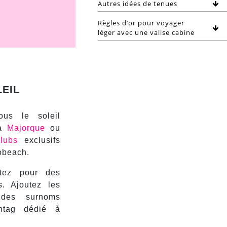
Autres idées de tenues
Règles d’or pour voyager
léger avec une valise cabine
LEIL
us le soleil
 à
Majorque
ou
clubs
exclusifs
obeach.
tez pour des
s. Ajoutez les
 des surnoms
tag dédié à