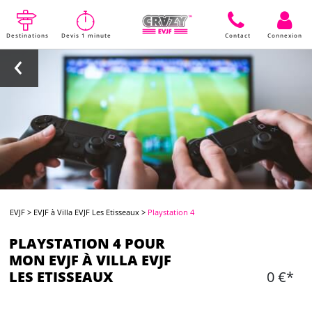
Destinations
Devis 1 minute
Contact
Connexion
EVJF
>
EVJF à Villa EVJF Les Etisseaux
>
Playstation 4
PLAYSTATION 4 POUR
MON EVJF À VILLA EVJF
LES ETISSEAUX
0 €*