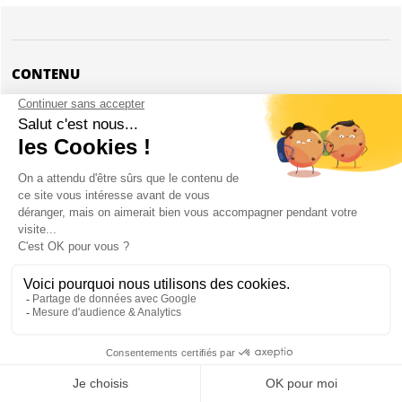
CONTENU
1 console Playstation 4
2 manettes
Fifa 18
PLAYSTATION 4 À VILLA EVJF LES ETISSEAUX :
PRÉSENTATION
Pour les filles un peu branchées Play Station, nous vous mettons à
dispo la Playstation 4 pour une soirée de folie !
Une soirée foot comme on les aime avec le jeu à pimenter en version
piccolo ;)
*Par personne sur la base d'un groupe de 10 personnes