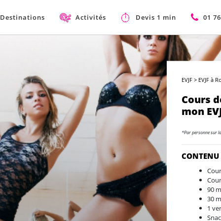
Destinations
Activités
Devis 1 min
01 76
EVJF
>
EVJF à 
Cours d
mon EV
*Par personne sur l
CONTENU
Cour
Cour
90 m
30 m
1 ve
Snac