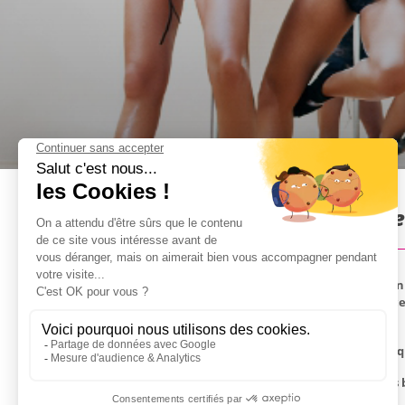
Cours de Pole Dance à Rome
Plongez dans une expérience inoubliable pour un 
passionnée. Laissez-vous emporter par une séance
décontractée et amusante.
Notre coach vous accueille dans son studio tout éq
Après l'effort, le réconfort ! Profitez de 30 minute