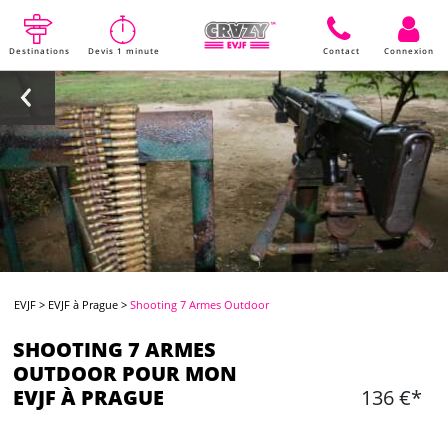
Destinations
Devis 1 minute
Contact
Connexion
EVJF
>
EVJF à Prague
>
Shooting 7 Armes Outdoor
SHOOTING 7 ARMES
OUTDOOR POUR MON
EVJF À PRAGUE
136 €*