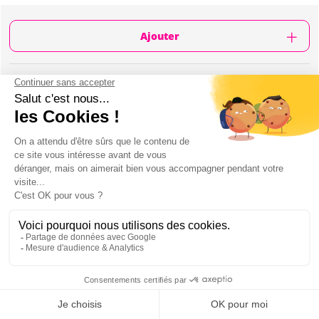
Ajouter
CONTENU
Cours d'initiation au tir à l'arme à feu sur un
terrain en extérieur
Teste de 7 armes
71 balles par personne au total
Instructeur locale
Assistance de votre guide locale
Transfert A/R en minibus privatisé
Centre situé à 45 minutes du centre ville
1 bière par personne
Mon EVJF à Prague
SHOOTING 7 ARMES OUTDOOR À PRAGUE :