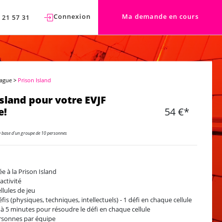
Connexion
Ma demande en cours
 21 57 31
rague
>
Prison Island
Island pour votre EVJF
e!
54 €*
a base d'un groupe de 10 personnes
ée à la Prison Island
activité
llules de jeu
éfis (physiques, techniques, intellectuels) - 1 défi en chaque cellule
 à 5 minutes pour résoudre le défi en chaque cellule
rsonnes par équipe