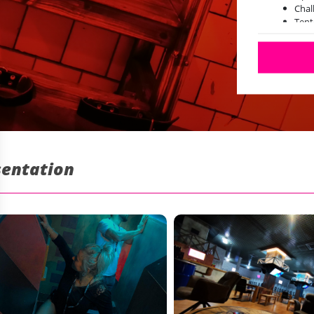
Chal
Tent
1200
Bar 
Guid
La g
de l
sentation