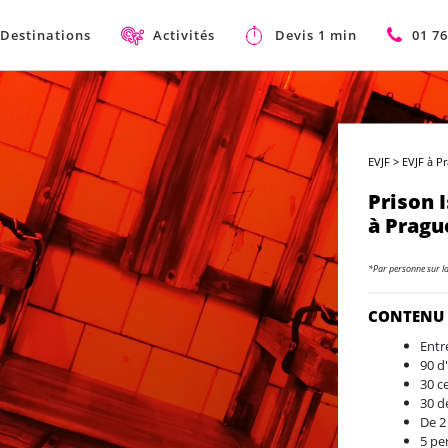
Destinations
Activités
Devis 1 min
01 76
EVJF
>
EVJF à P
Prison 
à Pragu
*Par personne sur l
CONTENU
Entr
90 d'
30 ce
30 d
De 2
5 pe