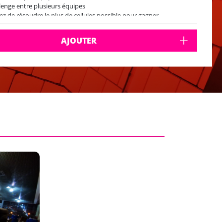
lenge entre plusieurs équipes
ez de résoudre le plus de cellules possible pour gagner
m² de surface de jeu
sur place
AJOUTER
e locale
uide vous accompagne sur place avec les transports publics (le lieu
'activité est à environ 30min du centre)