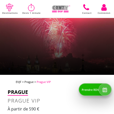
Destinations
Devis 1 minute
Contact
Connexion
EVJF
>
Prague
>
Prague VIP
Prendre RDV
PRAGUE
PRAGUE VIP
À partir de 590 €