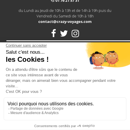
01 76 21 57 31
du Lundi au Jeudi de 10h à 13h et de 14h à 19h puis du
Vendredi du Samedi de 10h à 18h
contact@crazy-voyages.com
Notre assurance RCP vous protège contre tous les petits bobos
d'un EVG: une cheville en vrac après un paintball? Un tour de
cou après un striptease? Notre assurance vous couvre
2026 - CRAZY-VOYAGES SAS
Toute reproduction est interdite