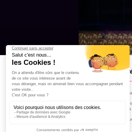
Jelly Wrestling à Prague : P
Une activité habituellement réservée aux Futur marié, la
Si vous aimez la gelée (et les superbes strip-teaseurs), v
contre la future mariée dans la gelée et même quelques f
Il y a un bar sur place, ainsi que des bières illimitées pou