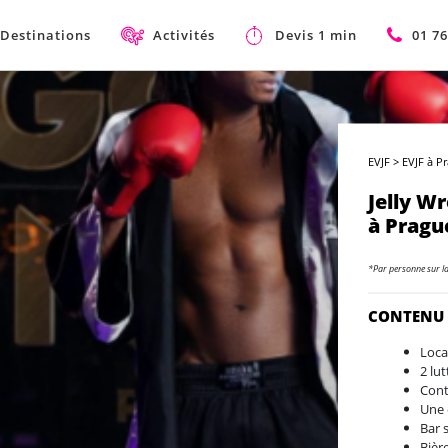
Destinations
Activités
Devis 1 min
01 76
EVJF
>
EVJF à P
Jelly W
à Pragu
*Par personne sur l
CONTENU
Local
2 lu
Cont
Une 
Bar 
Bièr