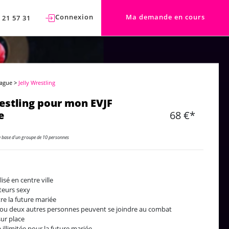
Connexion
Ma demande en cours
 21 57 31
rague
>
Jelly Wrestling
restling pour mon EVJF
e
68 €*
a base d'un groupe de 10 personnes
isé en centre ville
tteurs sexy
re la future mariée
ou deux autres personnes peuvent se joindre au combat
sur place
e illimitée pour la future mariée