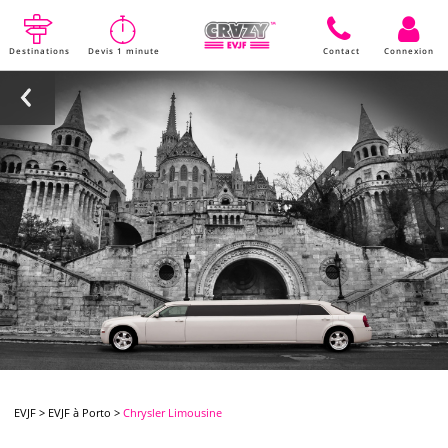
Destinations
Devis 1 minute
Contact
Connexion
EVJF
>
EVJF à Porto
>
Chrysler Limousine