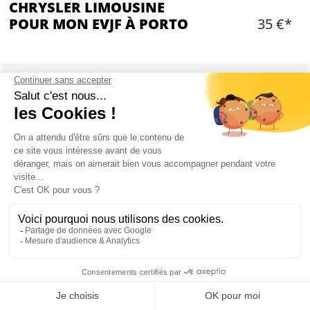
CHRYSLER LIMOUSINE
POUR MON EVJF À PORTO
35 €*
Ajouter
CONTENU
Location d'une Chrysler Limousine
Chauffeur
Durée : 1 heure
Max 8 personnes
2 bouteilles de vin pétillant
Mon EVJF à Porto
CHRYSLER LIMOUSINE À PORTO : PRÉSENTATION