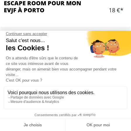
ESCAPE ROOM POUR MON
EVJF À PORTO
18 €*
Ajouter
CONTENU
Instructeur local pour vous expliquer le jeu
Escape Room réservée pour votre groupe
Enigmes à résoudre pour trouver la sortie
Groupes de 2 à 8 personnes par salle
16 personnes maximum
Mon EVJF à Porto
ESCAPE ROOM À PORTO : PRÉSENTATION