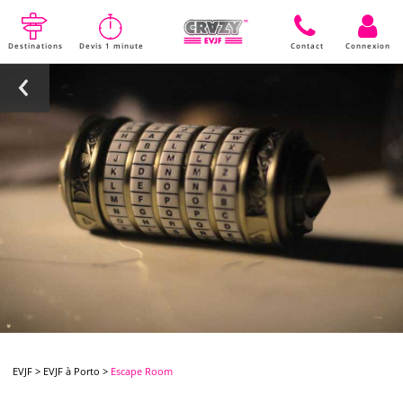
Destinations
Devis 1 minute
Contact
Connexion
EVJF
>
EVJF à Porto
>
Escape Room