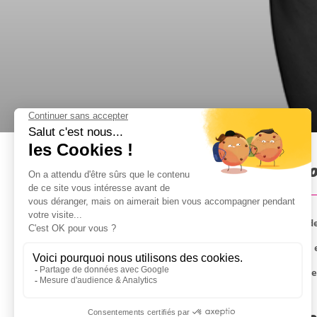
Dessin de modèle nu à Porto
La mariée est une artiste ? Offrez-lui un cours de 
Un artiste posera entièrement nu pour la mariée, e
L'activité a lieu dans l'intimité de votre héberge