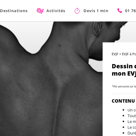
Destinations
Activités
Devis 1 min
01 76
EVJF
>
EVJF à P
Dessin 
mon EVJ
*Par personne sur l
CONTENU
Un c
Tout
Le m
Le c
Duré