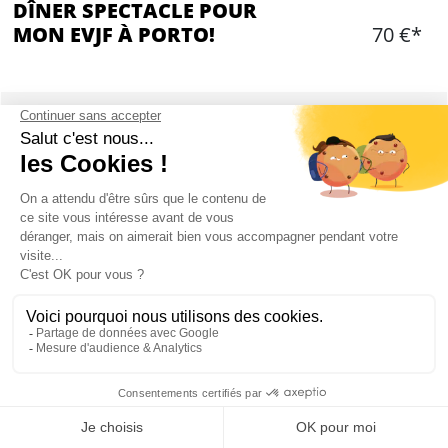
DÎNER SPECTACLE POUR
MON EVJF À PORTO!
70 €*
Ajouter
CONTENU
Table réservée dans un restaurant sexy
Show inspiré de l'univers de Magic Mike avec des
danseurs masculins et des danseuses féminines
Dîner 3 plats
1 carafe de vin/sangria ou 3 bières par personne
Jus, eau et café
Le dîner est à 20h
Le show commence à 20h30
Mon EVJF à Porto
Le restaurant ferme à 00h