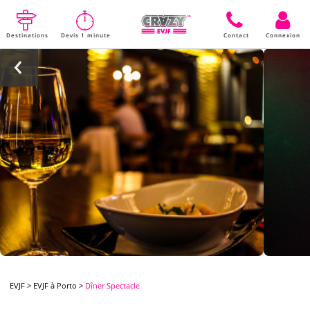
Destinations
Devis 1 minute
Contact
Connexion
EVJF
>
EVJF à Porto
>
Dîner Spectacle