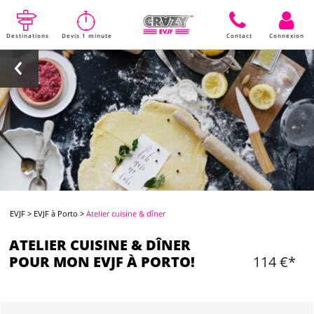
Destinations
Devis 1 minute
Contact
Connexion
EVJF
>
EVJF à Porto
>
Atelier cuisine & dîner
ATELIER CUISINE & DÎNER
POUR MON EVJF À PORTO!
114 €*