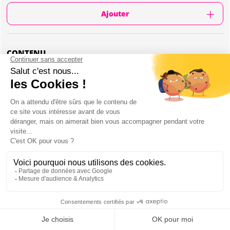
Ajouter
CONTENU
Atelier cuisine
Apéritif
Préparation caldeirada de peixe
Dessert
Vin à discrétion
Ambiance conviviale
Cuisinière portugaise
Début de l'activité vers 17h30
Durée: environ 6 heures
Min 6, max 15 personnes
Disponible du mardi au samedi
Musique
Mon EVJF à Porto