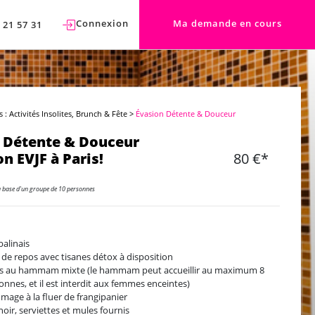
Connexion
Ma demande en cours
 21 57 31
s : Activités Insolites, Brunch & Fête
>
Évasion Détente & Douceur
 Détente & Douceur
n EVJF à Paris!
80 €*
a base d'un groupe de 10 personnes
balinais
e de repos avec tisanes détox à disposition
s au hammam mixte (le hammam peut accueillir au maximum 8
onnes, et il est interdit aux femmes enceintes)
age à la fluer de frangipanier
noir, serviettes et mules fournis