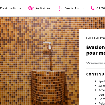
Destinations
Activités
Devis 1 min
01 76
EVJF
>
EVJF Pari
Évasion
pour mo
*Par personne sur l
CONTENU
Spa 
Sall
Accè
pers
Gomm
Peig