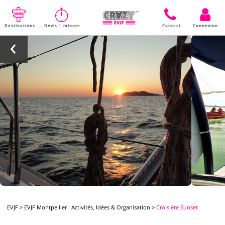
Destinations
Devis 1 minute
Contact
Connexion
EVJF
>
EVJF Montpellier : Activités, Idées & Organisation
>
Croisière Sunset