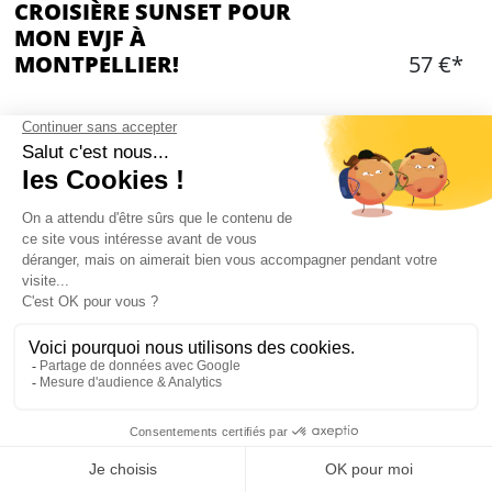
CROISIÈRE SUNSET POUR
MON EVJF À
MONTPELLIER!
57 €*
Ajouter
CONTENU
Croisière privée au coucher de soleil
Durée: 2 heures
Horaire de départ: 20h
Collation et boissons offertes
Gilet de sauvetage fourni
Départ depuis le port de Camargue
Activités: Baignade, paddle
Mon EVJF à Montpellier
Bateau Zodiac