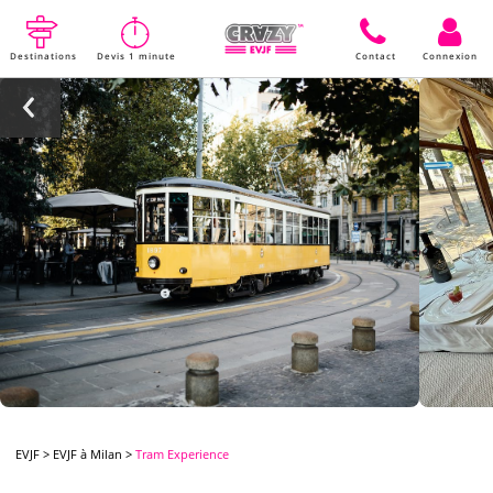
Destinations
Devis 1 minute
Contact
Connexion
EVJF
>
EVJF à Milan
>
Tram Experience