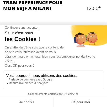
TRAM EXPERIENCE POUR
MON EVJF À MILAN!
120 €*
Ajouter
CONTENU
Tables réservées pour le groupe (tables 2 ou 4
places)
Dîner à bord d'un tramway
Tour de la ville
Dîner disponible à 20h ou 20h30
24 places maximum par tram
Menu viande, poisson ou végétarien (à choisir
lors de la réservation)
Mon EVJF à Milan
Entrée avec flûte de spumante, antipasto, primo,