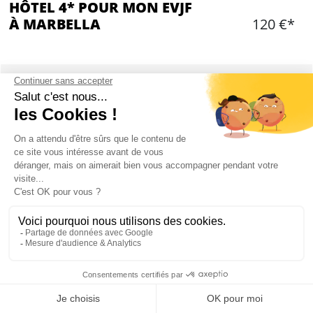
HÔTEL 4* POUR MON EVJF
À MARBELLA
120 €*
Ajouter
CONTENU
Plusieurs chambres dans un hôtel 4*
Chambres pour 2, 3 ou 4 personnes
Lits doubles et/ou lit simple
Check in: début après-midi
Check out: fin de matinée
Hôtels à Marbella ou Puerto Banus
Draps et serviettes fournis
Mon EVJF à Marbella