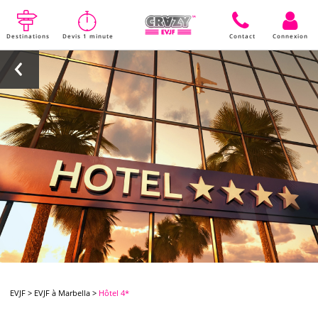
Destinations
Devis 1 minute
Contact
Connexion
EVJF
>
EVJF à Marbella
>
Hôtel 4*