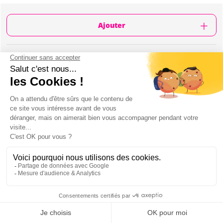
Ajouter
CONTENU
Tour en scooter électrique
Tour publique - possibilité d'effectuer un tour
privé (supplément)
Durée: 1h30
1 scooter par personne
Guide
Le scooter peut aller jusqu'à 20km
Visite de Palma de Mallorca
Principales attractions à voir: Plaça de Cort,
Bâtiment Gaudi, Plaza Mayor, Église de Santa
Eulalia, Passeig del Born, Paroisse de Santa Cruz,
Mon EVJF à Majorque
Es Baluard - Musée d'art contemporain, Église à