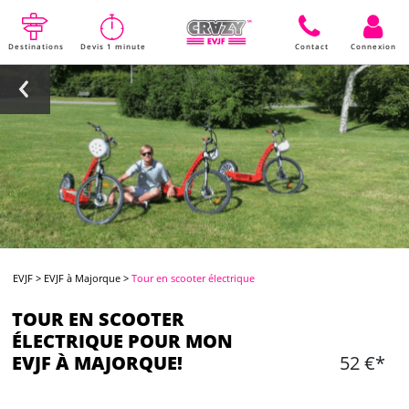
Destinations
Devis 1 minute
Contact
Connexion
EVJF
>
EVJF à Majorque
>
Tour en scooter électrique
TOUR EN SCOOTER
ÉLECTRIQUE POUR MON
EVJF À MAJORQUE!
52 €*