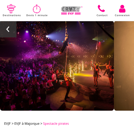
Destinations
Devis 1 minute
Contact
Connexion
EVJF
>
EVJF à Majorque
>
Spectacle pirates