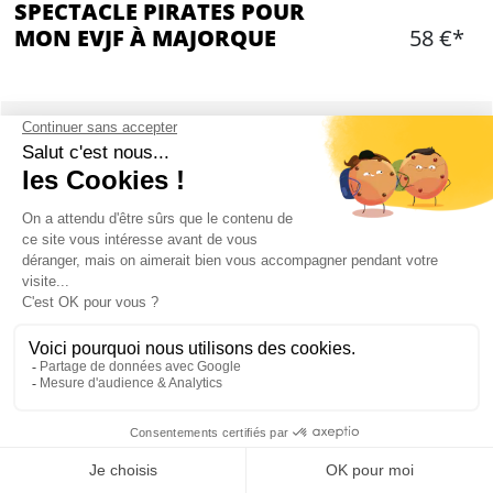
SPECTACLE PIRATES POUR
MON EVJF À MAJORQUE
58 €*
Ajouter
CONTENU
La Soirée Spectacle numéro 1 de Magaluf
Tickets dans la catégorie "main deck"
Disponible le vendredi à 22h00
Pre-party show à partir de 20h30 à l'outdoor bar
Spectacle acrobatique
Danseurs, acrobates, cracheurs de feu,
musiciens, etc
Live DJ (Charlie Sloth)
Mon EVJF à Majorque
Mélange entre festival, concert, short et club