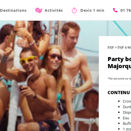
Destinations
Activités
Devis 1 min
01 76
EVJF
>
EVJF à M
Party b
Majorq
*Par personne sur l
CONTENU
Croi
Duré
Disp
Eau
Buff
1 st