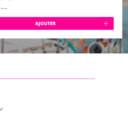
 bar
 chill
rium sur le pont supérieur
AJOUTER
e de danse
tos
rt depuis le port de Palma
au à 2 étages
ettes
nibilités: avril (sa, di), mai (me, je, ve, sa, di), juin, juillet, août,
embre (tous les jours), octobre (ve, sa, di)
e?