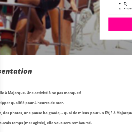
DJ
Cash
Zone
Sola
Pist
Pho
Dépa
Bate
Toil
Dispo
sept
sentation
lle à Majorque. Une activité à ne pas manquer!
ipper qualifié pour 4 heures de mer.
e, des photos, une pause baignade,... quoi de mieux pour un EVJF à Majorqu
 mauvais temps (mer agitée), elle vous sera remboursé.