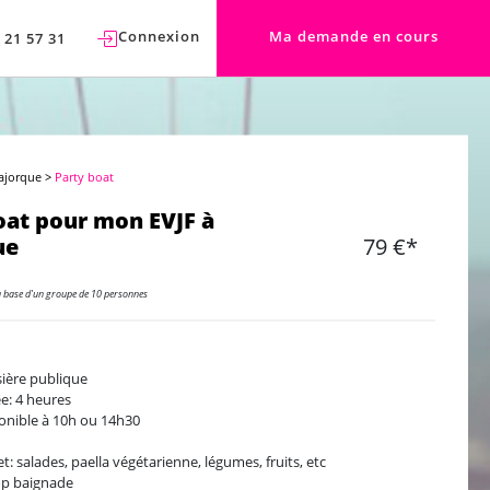
Connexion
Ma demande en cours
 21 57 31
ajorque
>
Party boat
oat pour mon EVJF à
ue
79 €*
a base d'un groupe de 10 personnes
sière publique
e: 4 heures
onible à 10h ou 14h30
et: salades, paella végétarienne, légumes, fruits, etc
op baignade