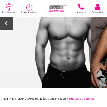
Destinations
Devis 1 minute
Contact
Connexion
EVJF
>
EVJF Madrid : Activités, Idées & Organisation
>
Striptease à domicile