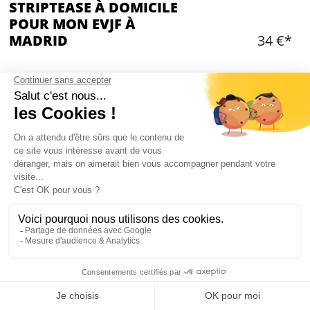
STRIPTEASE À DOMICILE
POUR MON EVJF À
MADRID
34 €*
Ajouter
CONTENU
Striptease à votre hébergement
Le stripteaseur se déplace et assure un show
d'environ 15min
Disponible à votre hébergement (pas en
auberge)
La stripteaseuse se déplace avec sa sono
Mon EVJF à Madrid