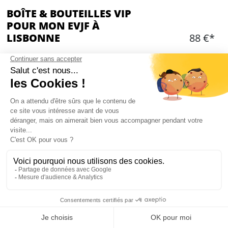
BOÎTE & BOUTEILLES VIP
POUR MON EVJF À
LISBONNE
88 €*
Ajouter
CONTENU
Entrée dans un des meilleurs clubs de Lisbonne
3 bouteilles d'alcool premium pour le groupe
Softs inclus
10 personnes maximum
Les clubs sont situés dans le centre-ville ou près
des quais
Mon EVJF à Lisbonne