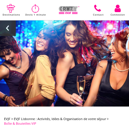
Destinations
Devis 1 minute
Contact
Connexion
EVJF
>
EVJF Lisbonne : Activités, Idées & Organisation de votre séjour
>
Boîte & Bouteilles VIP