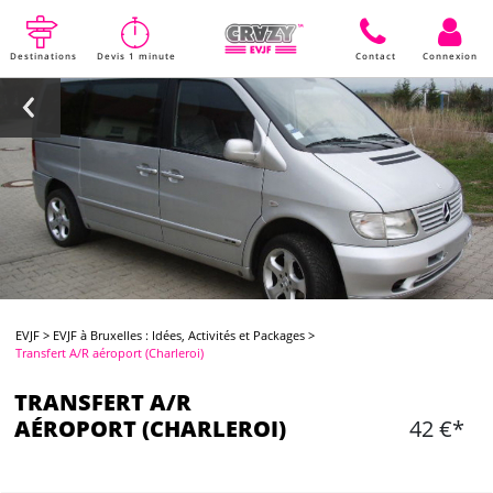
Destinations
Devis 1 minute
Contact
Connexion
EVJF
>
EVJF à Bruxelles : Idées, Activités et Packages
>
Transfert A/R aéroport (Charleroi)
TRANSFERT A/R
AÉROPORT (CHARLEROI)
42 €*