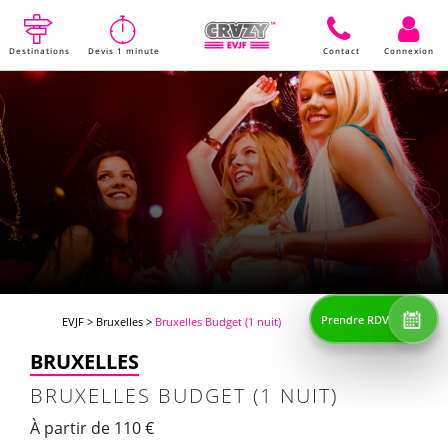
Destinations
Devis 1 minute
Contact
Connexion
Prendre RDV
EVJF
>
Bruxelles
>
Bruxelles Budget (1 nuit)
BRUXELLES
BRUXELLES BUDGET (1 NUIT)
À partir de 110 €