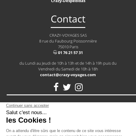
Crazy-Despedidas
Contact
CRAZY-VOYAGES SAS
8 rue du Faubourg Poissonnière
75010 Paris
01 76 21 57 31
du Lundi au Jeudi de 10h à 13h et de 14h à 19h puis du
Vendredi du Samedi de 10h à 18h
contact@crazy-voyages.com
Notre assurance RCP vous protège contre tous les petits bobos
d'un EVG: une cheville en vrac après un paintball? Un tour de
cou après un striptease? Notre assurance vous couvre