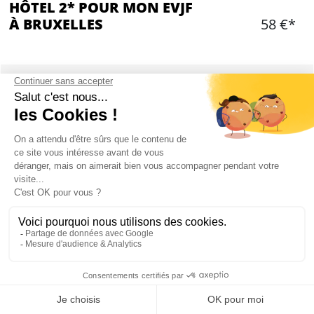
HÔTEL 2* POUR MON EVJF
À BRUXELLES
58 €*
Ajouter
CONTENU
Nuitée dans un hôtel 2 étoiles, idéalement situé
dans le centre de Bruxelles
Chambre pour 2 ou 3 personnes
Serviettes fournies
Produits d'accueil
Bagagerie dans l'hôtel
Mon EVJF à Bruxelles