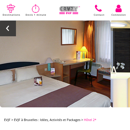
Destinations
Devis 1 minute
Contact
Connexion
EVJF
>
EVJF à Bruxelles : Idées, Activités et Packages
>
Hôtel 2*