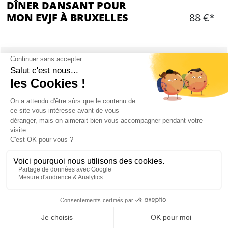
DÎNER DANSANT POUR
MON EVJF À BRUXELLES
88 €*
Ajouter
CONTENU
Grande table réservée pour votre groupe
Dîner complet: apéritif, plat et dessert
½ bouteille de bon vin Sauvignon par personne
Animation déjantée (piano bar) durant tout le
dîner
Ensuite l'établissement vire en bar dansant
jusqu'à 2h
Mon EVJF à Bruxelles