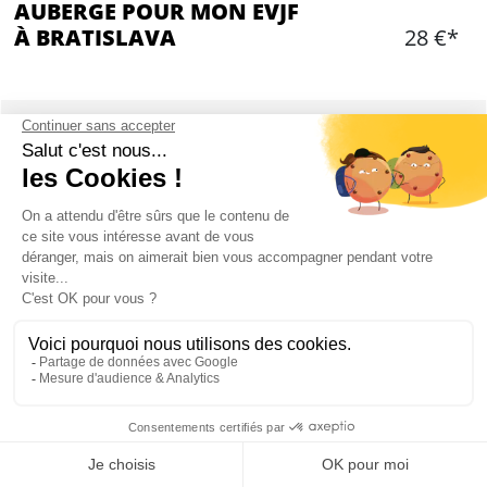
AUBERGE POUR MON EVJF
À BRATISLAVA
28 €*
Ajouter
CONTENU
Une ou plusieurs chambres privatisées dans une
auberge du centre-ville
À proximité des principaux bars et restaurants
Salle de bain privatisée selon la disponibilité
Possibilité de rajouter le petit-déjeuner
Draps fournis
Location de serviette possible sur place
Check in: début d'après-midi
Mon EVJF à Bratislava
Check out: fin matinée