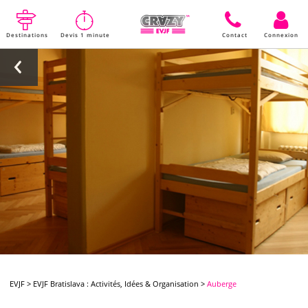
Destinations
Devis 1 minute
Contact
Connexion
EVJF
>
EVJF Bratislava : Activités, Idées & Organisation
>
Auberge