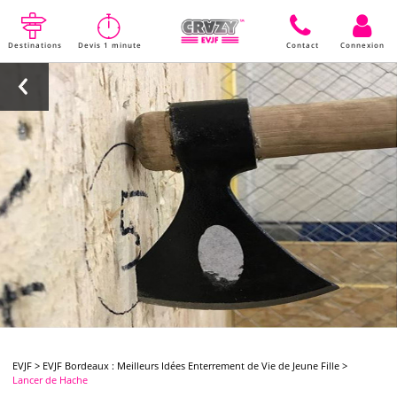
Destinations
Devis 1 minute
Contact
Connexion
EVJF
>
EVJF Bordeaux : Meilleurs Idées Enterrement de Vie de Jeune Fille
>
Lancer de Hache