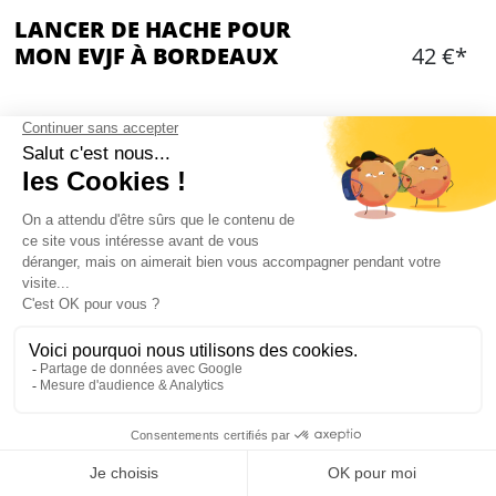
LANCER DE HACHE POUR
MON EVJF À BORDEAUX
42 €*
Ajouter
CONTENU
1h30 d’activité
Mode de jeu adapté à vos envies (tournoi,
compétition...)
Accès aux haches ET shurikens
Explications théoriques et encadrement par un
instructeur
1 boisson par personne
Mon EVJF à Bordeaux
Privatisation