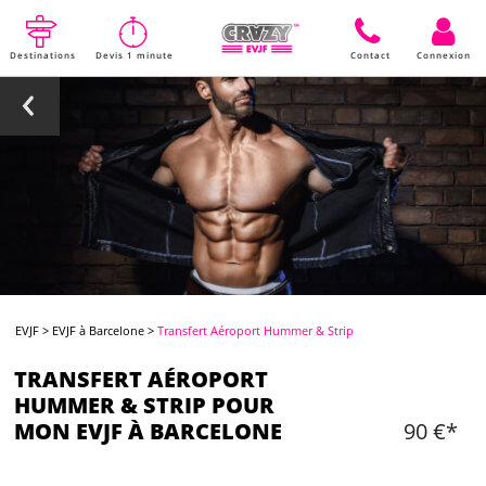
Destinations
Devis 1 minute
Contact
Connexion
EVJF
>
EVJF à Barcelone
>
Transfert Aéroport Hummer & Strip
TRANSFERT AÉROPORT
HUMMER & STRIP POUR
MON EVJF À BARCELONE
90 €*