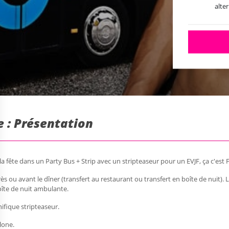
alte
e : Présentation
 la fête dans un Party Bus + Strip avec un stripteaseur pour un EVJF, ça c'est 
s ou avant le dîner (transfert au restaurant ou transfert en boîte de nuit). Le
boîte de nuit ambulante.
ifique stripteaseur.
lone.