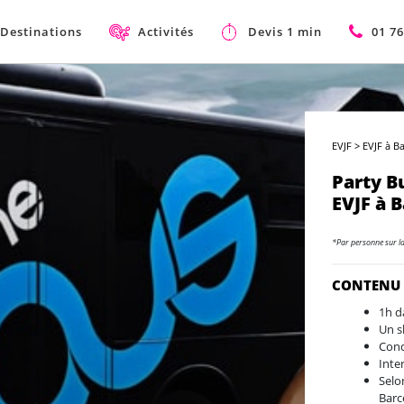
Destinations
Activités
Devis 1 min
01 76
EVJF
>
EVJF à B
Party B
EVJF à 
*Par personne sur l
CONTENU
1h d
Un s
Cond
Inte
Selon
Barc