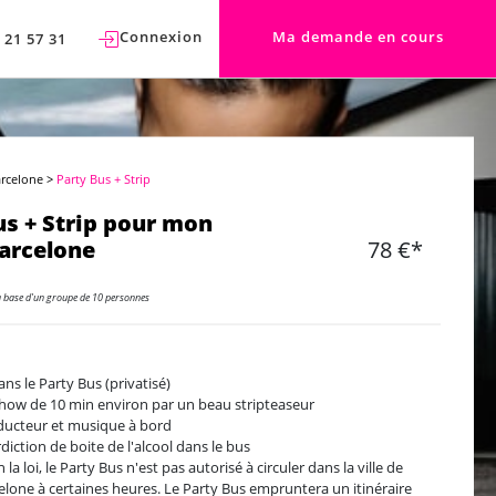
Connexion
Ma demande en cours
 21 57 31
arcelone
>
Party Bus + Strip
us + Strip pour mon
Barcelone
78 €*
a base d'un groupe de 10 personnes
ans le Party Bus (privatisé)
how de 10 min environ par un beau stripteaseur
ucteur et musique à bord
rdiction de boite de l'alcool dans le bus
 la loi, le Party Bus n'est pas autorisé à circuler dans la ville de
elone à certaines heures. Le Party Bus empruntera un itinéraire