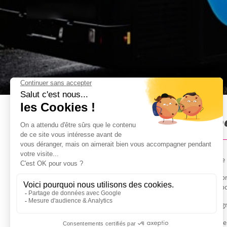
Party Bus + Strip à Barcelon
Faire la fête pour un EVJF, c'est presque banal mais faire
Généralement, le tour en Party Bus + Strip s'effectue aprè
musique, néons, écrans, il s'agit d'une véritable petite 
De plus, vous disposerez à bord du striptease d'un magn
L'un des meilleurs before pour une soirée d'EVJF à Barce