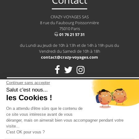
CRAZY-VOYAGES SAS
8 rue du Faubourg Poissonnière
75010 Paris
01 76 21 57 31
du Lundi au Jeudi de 10h à 13h et de 14h à 19h puis du
Vendredi du Samedi de 10h à 18h
contact@crazy-voyages.com
Notre assurance RCP vous protège contre tous les petits bobos
d'un EVG: une cheville en vrac après un paintball? Un tour de
cou après un striptease? Notre assurance vous couvre
2026 - CRAZY-VOYAGES SAS
Toute reproduction est interdite