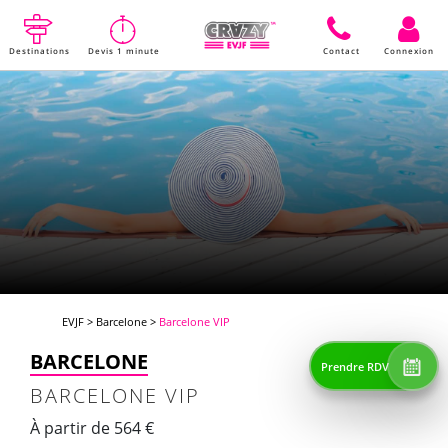
Destinations
Devis 1 minute
Contact
Connexion
EVJF
>
Barcelone
>
Barcelone VIP
BARCELONE
Prendre RDV
BARCELONE VIP
À partir de 564 €