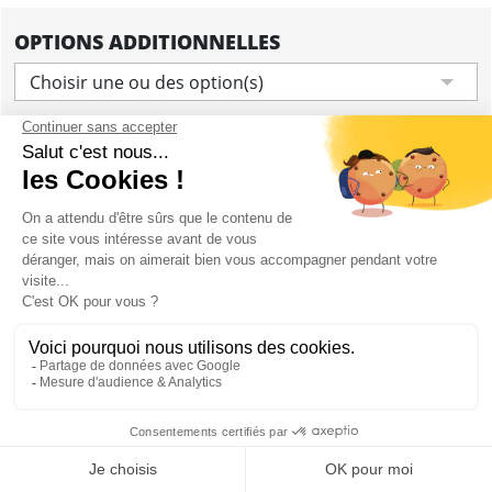
OPTIONS ADDITIONNELLES
Choisir une ou des option(s)
Ajouter
CONTENU
Entrée sur guest liste au Ku Club
Une boisson par personne incluse (Attention :
pendant la période estivale, il est possible que
l'entrée ne comprenne pas de boisson en raison
de la forte demande.)
Mon EVJF à Barcelone