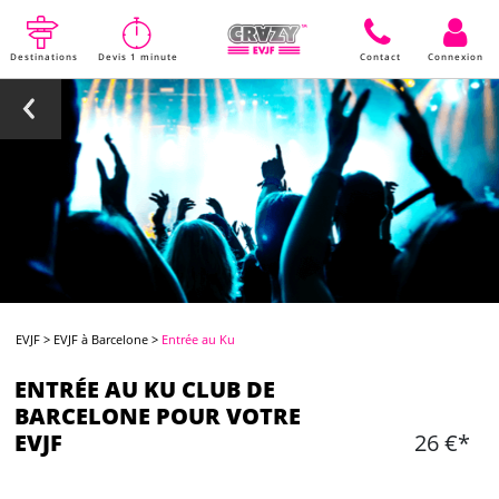
Destinations
Devis 1 minute
Contact
Connexion
EVJF
>
EVJF à Barcelone
>
Entrée au Ku
ENTRÉE AU KU CLUB DE
BARCELONE POUR VOTRE
EVJF
26 €*