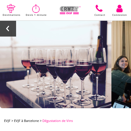
Destinations
Devis 1 minute
Contact
Connexion
EVJF
>
EVJF à Barcelone
>
Dégustation de Vins