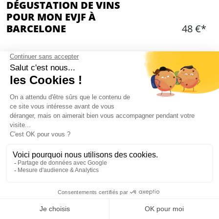
DÉGUSTATION DE VINS
POUR MON EVJF À
BARCELONE
48 €*
Ajouter
CONTENU
Animation par une sommelière experte (en
français)
Carnet de dégustation
Dégustation de 5 vins locaux: 1 bulle, 2 vins
blancs, 2 vins rouges
Vin de Catalogne
Eau, plain, plateau de fromages/charcuterie
Mon EVJF à Barcelone
Durée: 2 heures