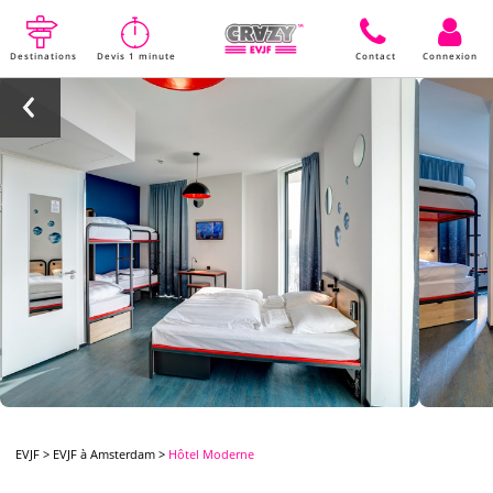
Destinations
Devis 1 minute
Contact
Connexion
EVJF
>
EVJF à Amsterdam
>
Hôtel Moderne