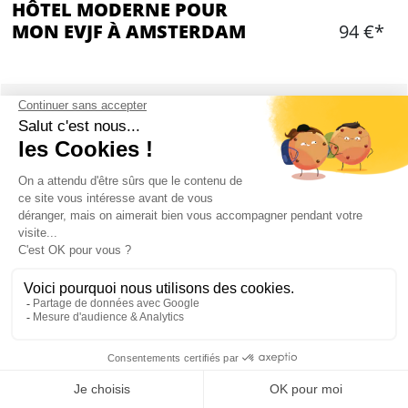
HÔTEL MODERNE POUR
MON EVJF À AMSTERDAM
94 €*
Ajouter
CONTENU
Une ou plusieurs chambres privatisées dans
notre hôtel.
Draps inclus - serviettes en location sur
demande
Salle de bain privée dans chaque chambre
Check In : 14 heure
Check Out : 11 heure
Consigne à baggages
Mon EVJF à Amsterdam
2 nuits minimum