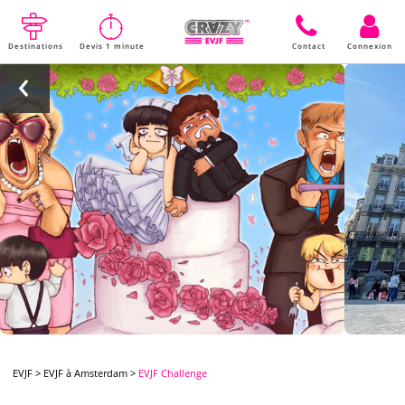
Destinations
Devis 1 minute
Contact
Connexion
EVJF
>
EVJF à Amsterdam
>
EVJF Challenge