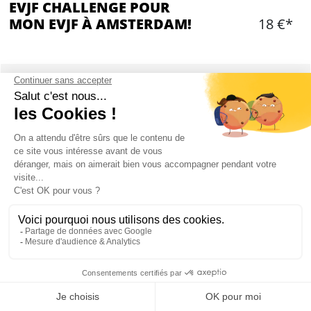
EVJF CHALLENGE POUR
MON EVJF À AMSTERDAM!
18 €*
Ajouter
CONTENU
Escape Game Urbain
Jeu sur une application
Possibilité de télécharger l'application sur
plusieurs téléphones
Des rôles secrets pour chaque joueur et
missions drôles et secrètes
À la fin du jeu, le futur marié devra deviner les
rôles de chacun
Mon EVJF à Amsterdam
Observation de la ville pour répondre aux