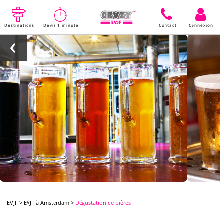
Destinations
Devis 1 minute
Contact
Connexion
EVJF
>
EVJF à Amsterdam
>
Dégustation de bières