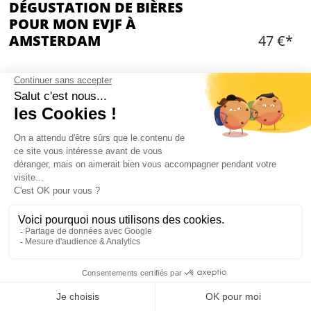
DÉGUSTATION DE BIÈRES
POUR MON EVJF À
AMSTERDAM
47 €*
Ajouter
CONTENU
Guide local
Explications sur l'histoire de la bière, explication
du processus de fabrication
Dégustation de 5 bières différentes
Blonde, Brune, Rousse,.. il y en a pour tous les
goûts
Durée : 1h30
Mon EVJF à Amsterdam