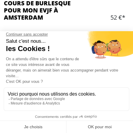
COURS DE BURLESQUE
POUR MON EVJF À
AMSTERDAM
52 €*
Ajouter
CONTENU
90min de cours de danse burlesque dispensé
par une professionnelle
Différentes poses et expression
Création de votre propre chorégraphie
10 personnes minimum
Mon EVJF à Amsterdam