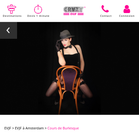
Destinations
Devis 1 minute
Contact
Connexion
EVJF
>
EVJF à Amsterdam
>
Cours de Burlesque