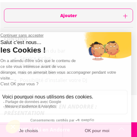
Ajouter
CONTENU
Privatisation du bar
Service inclus
Durée : 2 heures
Boissons à volonté
Possibilité d'installer votre DJ
BAR & DRINKS À SKI EN ANDORRE :
PRÉSENTATION
Bar & Drinks pendant votre EVJF au Ski en Andorre!
Mon EVJF à Ski en Andorre
Imaginez-vous dans un cadre idyllique, entourées de vos meilleures