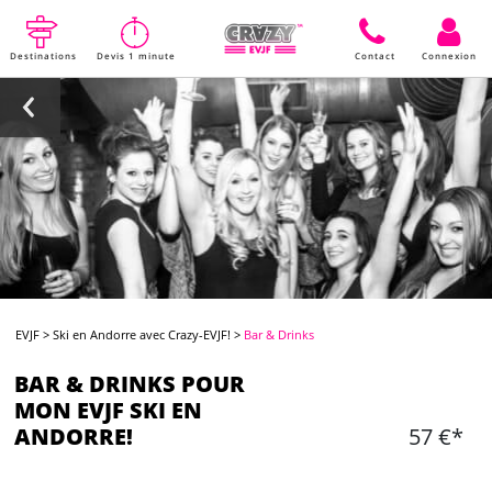
Destinations
Devis 1 minute
Contact
Connexion
EVJF
>
Ski en Andorre avec Crazy-EVJF!
>
Bar & Drinks
BAR & DRINKS POUR
MON EVJF SKI EN
ANDORRE!
57 €*