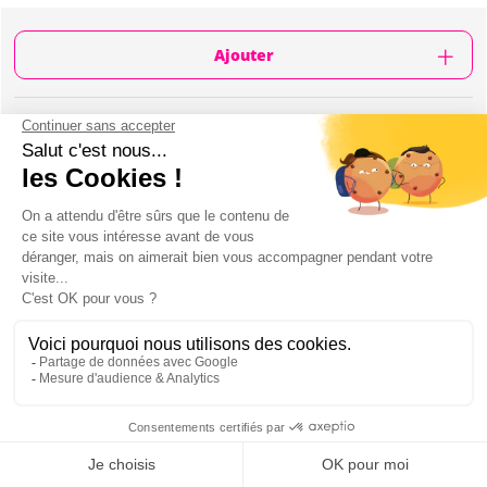
Ajouter
CONTENU
Entrée en boîte
Table pour le groupe
2 bouteilles pour 6 personnes, 3 bouteilles pour
8, 4 bouteilles pour 12
Le club est à Puerto Banus
Le prix de la table peut varier en fonction des
invités spéciaux
Possibilité d'avoir des bouteilles premium en
payant la différence sur place
Mon EVJF à Marbella
BOÎTE & BOUTEILLES À MARBELLA :