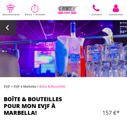
Destinations
Devis 1 minute
Contact
Connexion
EVJF
>
EVJF à Marbella
>
Boîte & Bouteilles
BOÎTE & BOUTEILLES
POUR MON EVJF À
MARBELLA!
157 €*