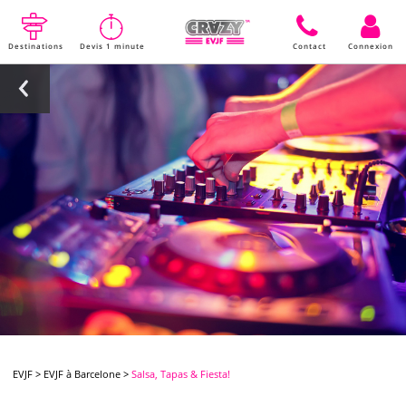
Destinations
Devis 1 minute
Contact
Connexion
EVJF
>
EVJF à Barcelone
>
Salsa, Tapas & Fiesta!