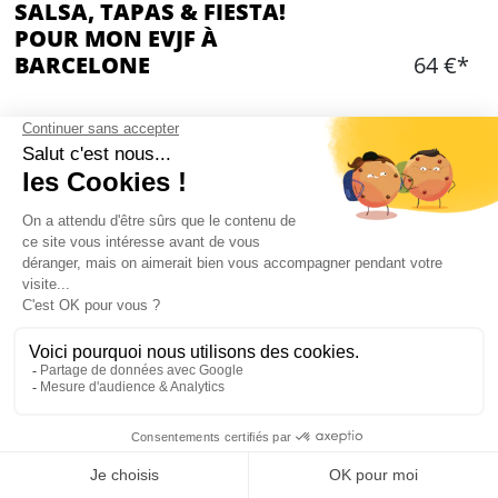
SALSA, TAPAS & FIESTA!
POUR MON EVJF À
BARCELONE
64 €*
Ajouter
CONTENU
1 heure de cours privé de salsa!
Prof de salsa hyper talentueux!
Espace privé
Dîner de tapas ''muy delicioso''
1 verre par personne pendant le repas
Entrée en boîte de nuit
Durée: 3 heures
Mon EVJF à Barcelone