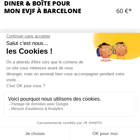
DINER & BOÎTE POUR
MON EVJF À BARCELONE
60 €*
Ajouter
CONTENU
Un menu catalan complet dans un restaurant du
centre-ville
Sangria à volonté pendant le repas (alcool servi
jusqu'au dessert)
L'entrée garantie pour votre groupe au Latin
Palace
Localisation : Centre - ville
Mon EVJF à Barcelone