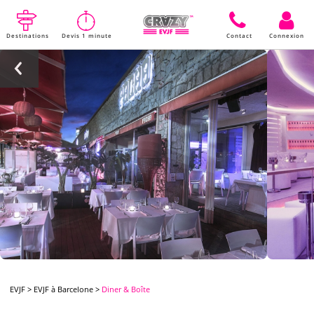
Destinations
Devis 1 minute
Contact
Connexion
EVJF
>
EVJF à Barcelone
>
Diner & Boîte