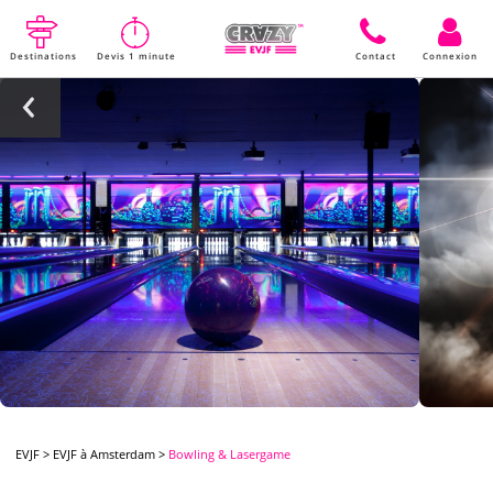
Destinations
Devis 1 minute
Contact
Connexion
EVJF
>
EVJF à Amsterdam
>
Bowling & Lasergame