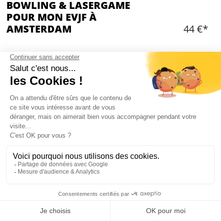
BOWLING & LASERGAME
POUR MON EVJF À
AMSTERDAM
44 €*
Ajouter
CONTENU
1 partie de Laser Game (15mn)
Équipement complet
1 partie de bowling à 10 rounds (1h)
Location des chaussures de bowling
2 boissons incluses par personne (bière, vin ou
soft)
1 plateau de snacks locaux
Mon EVJF à Amsterdam